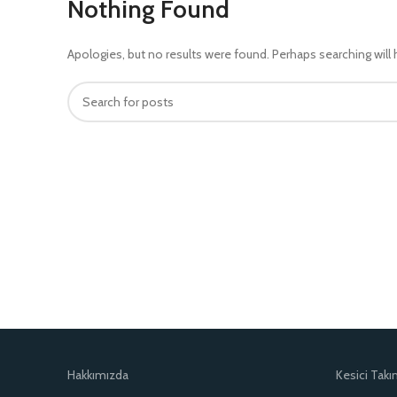
Nothing Found
Apologies, but no results were found. Perhaps searching will h
Hakkımızda
Kesici Takı