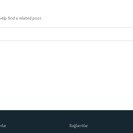
elp find a related post.
mlar
Bağlantılar