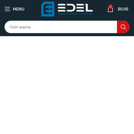
0
MENU
$
0.00