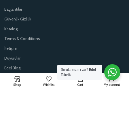
Bağlantılar
Güvenlik Gizlilik
Katalog
Terms & Conditions
İletişim
Duyurular
Edel Blog
Sorularınız mı var?
Edel
Teknik
0
Shop
Wishlist
Cart
My account
Edel Teknik Kesici Takımlar: