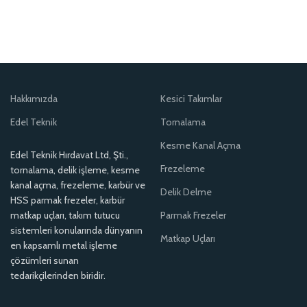
Hakkımızda
Kesici Takımlar
Edel Teknik
Tornalama
Kesme Kanal Açma
Edel Teknik Hırdavat Ltd, Şti.,
Frezeleme
tornalama, delik işleme, kesme
kanal açma, frezeleme, karbür ve
Delik Delme
HSS parmak frezeler, karbür
matkap uçları, takım tutucu
Parmak Frezeler
sistemleri konularında dünyanın
Matkap Uçları
en kapsamlı metal işleme
çözümleri sunan
tedarikçilerinden biridir.