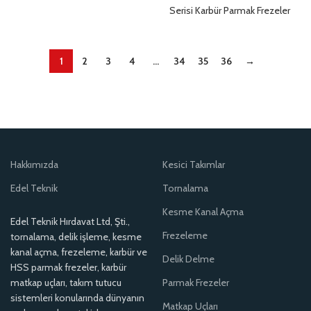
Serisi Karbür Parmak Frezeler
1
2
3
4
…
34
35
36
→
Hakkımızda
Kesici Takımlar
Edel Teknik
Tornalama
Kesme Kanal Açma
Edel Teknik Hırdavat Ltd, Şti.,
Frezeleme
tornalama, delik işleme, kesme
kanal açma, frezeleme, karbür ve
Delik Delme
HSS parmak frezeler, karbür
matkap uçları, takım tutucu
Parmak Frezeler
sistemleri konularında dünyanın
Matkap Uçları