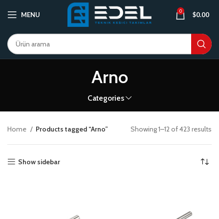
0
MENU
$
0.00
Arno
Categories
Home
Products tagged “Arno”
Showing 1–12 of 423 results
Show sidebar