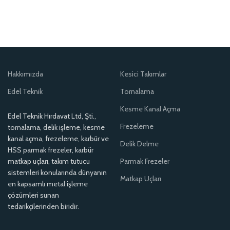
Hakkımızda
Kesici Takımlar
Edel Teknik
Tornalama
Kesme Kanal Açma
Edel Teknik Hırdavat Ltd, Şti.,
Frezeleme
tornalama, delik işleme, kesme
kanal açma, frezeleme, karbür ve
Delik Delme
HSS parmak frezeler, karbür
matkap uçları, takım tutucu
Parmak Frezeler
sistemleri konularında dünyanın
Matkap Uçları
en kapsamlı metal işleme
çözümleri sunan
tedarikçilerinden biridir.