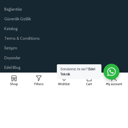
Bağlantılar
Güvenlik Gizlilik
Katalog
Terms & Conditions
İletişim
Duyurular
Edel Blog
Sorularınız mı var?
Edel
Teknik
0
Shop
Filters
Wishlist
Cart
My account
Edel Teknik Kesici Takımlar: