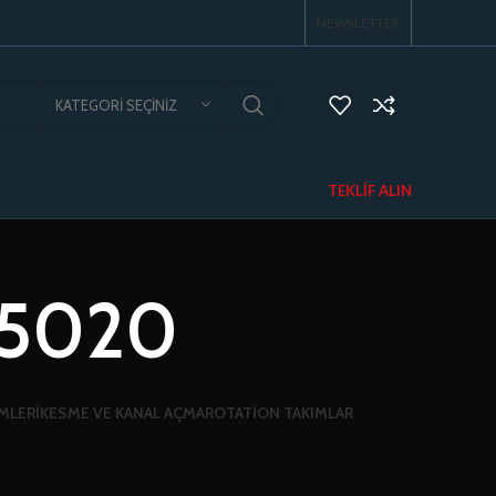
NEWSLETTER
KATEGORI SEÇINIZ
TEKLIF ALIN
P5020
MLERI
KESME VE KANAL AÇMA
ROTATION TAKIMLAR