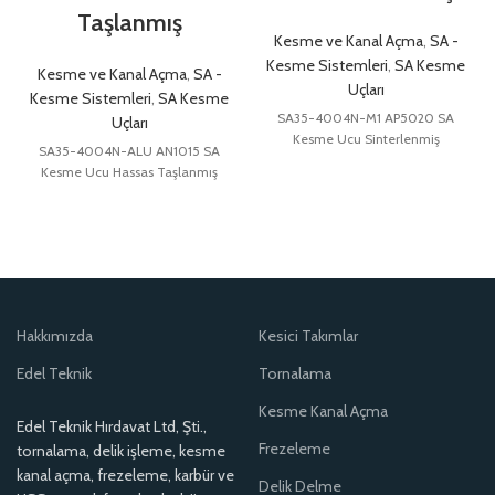
Taşlanmış
Kesme ve Kanal Açma
,
SA -
Kesme Sistemleri
,
SA Kesme
Kesme ve Kanal Açma
,
SA -
Uçları
Kesme Sistemleri
,
SA Kesme
SA35-4004N-M1 AP5020 SA
Uçları
Kesme Ucu Sinterlenmiş
SA35-4004N-ALU AN1015 SA
Kesme Ucu Hassas Taşlanmış
Hakkımızda
Kesici Takımlar
Edel Teknik
Tornalama
Kesme Kanal Açma
Edel Teknik Hırdavat Ltd, Şti.,
Frezeleme
tornalama, delik işleme, kesme
kanal açma, frezeleme, karbür ve
Delik Delme