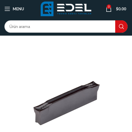
0
MENU
$
0.00