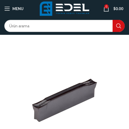
0
MENU
$
0.00