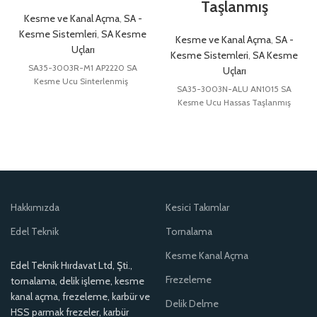
Taşlanmış
Kesme ve Kanal Açma
,
SA -
Kesme Sistemleri
,
SA Kesme
Kesme ve Kanal Açma
,
SA -
Uçları
Kesme Sistemleri
,
SA Kesme
SA35-3003R-M1 AP2220 SA
Uçları
Kesme Ucu Sinterlenmiş
SA35-3003N-ALU AN1015 SA
Kesme Ucu Hassas Taşlanmış
Hakkımızda
Kesici Takımlar
Edel Teknik
Tornalama
Kesme Kanal Açma
Edel Teknik Hırdavat Ltd, Şti.,
Frezeleme
tornalama, delik işleme, kesme
kanal açma, frezeleme, karbür ve
Delik Delme
HSS parmak frezeler, karbür