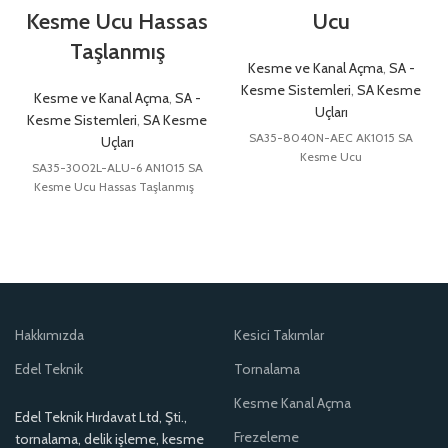
Kesme Ucu Hassas
Ucu
Taşlanmış
Kesme ve Kanal Açma
,
SA -
Kesme Sistemleri
,
SA Kesme
Kesme ve Kanal Açma
,
SA -
Uçları
Kesme Sistemleri
,
SA Kesme
SA35-8040N-AEC AK1015 SA
Uçları
Kesme Ucu
SA35-3002L-ALU-6 AN1015 SA
Kesme Ucu Hassas Taşlanmış
Hakkımızda
Kesici Takımlar
Edel Teknik
Tornalama
Kesme Kanal Açma
Edel Teknik Hırdavat Ltd, Şti.,
Frezeleme
tornalama, delik işleme, kesme