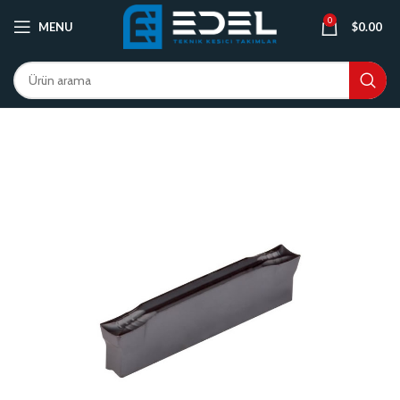
0
MENU
$
0.00