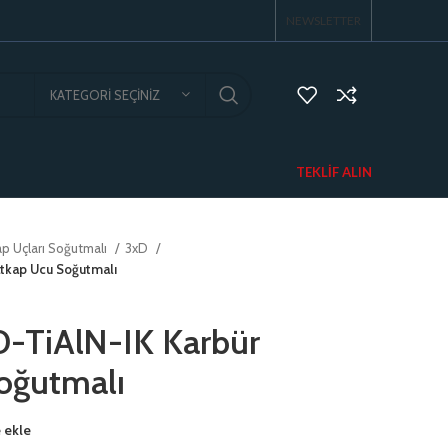
NEWSLETTER
KATEGORI SEÇINIZ
TEKLIF ALIN
p Uçları Soğutmalı
3xD
tkap Ucu Soğutmalı
TiAlN-IK Karbür
oğutmalı
 ekle