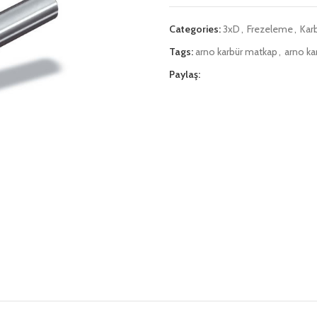
Categories:
3xD
,
Frezeleme
,
Kar
Tags:
arno karbür matkap
,
arno ka
Paylaş: