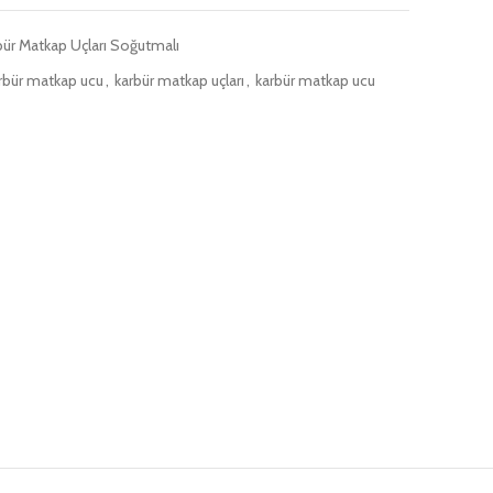
bür Matkap Uçları Soğutmalı
rbür matkap ucu
,
karbür matkap uçları
,
karbür matkap ucu