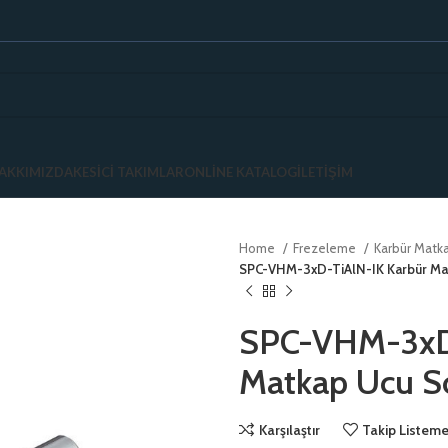
AKKIMIZDA
KESICI TAKIMLAR
ONLINE KATALOG
İLETIŞIM
Home
Frezeleme
Karbür Matka
SPC-VHM-3xD-TiAlN-IK Karbür Ma
SPC-VHM-3xD-
Matkap Ucu S
Karşılaştır
Takip Listeme