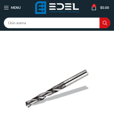
0
MENU
$
0.00