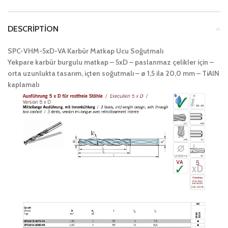
DESCRIPTION
SPC-VHM-5xD-VA Karbür Matkap Ucu Soğutmalı
Yekpare karbür burgulu matkap – 5xD – paslanmaz çelikler için –
orta uzunlukta tasarım, içten soğutmalı – ø 1,5 ila 20,0 mm – TiAlN
kaplamalı