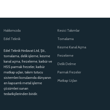
Hakkımızda
Kesici Takımlar
Edel Teknik
Tornalama
Kesme Kanal Açma
Edel Teknik Hırdavat Ltd, Şti.,
Frezeleme
tornalama, delik işleme, kesme
kanal açma, frezeleme, karbür ve
Delik Delme
HSS parmak frezeler, karbür
matkap uçları, takım tutucu
Parmak Frezeler
sistemleri konularında dünyanın
Matkap Uçları
en kapsamlı metal işleme
çözümleri sunan
tedarikçilerinden biridir.