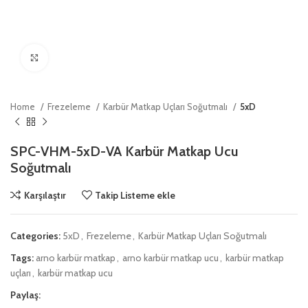
Click to enlarge
Home
Frezeleme
Karbür Matkap Uçları Soğutmalı
5xD
SPC-VHM-5xD-VA Karbür Matkap Ucu
Soğutmalı
Karşılaştır
Takip Listeme ekle
Categories:
5xD
,
Frezeleme
,
Karbür Matkap Uçları Soğutmalı
Tags:
arno karbür matkap
,
arno karbür matkap ucu
,
karbür matkap
uçları
,
karbür matkap ucu
Paylaş: