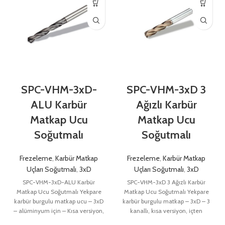
SPC-VHM-3xD-
SPC-VHM-3xD 3
ALU Karbür
Ağızlı Karbür
Matkap Ucu
Matkap Ucu
Soğutmalı
Soğutmalı
Frezeleme
,
Karbür Matkap
Frezeleme
,
Karbür Matkap
Uçları Soğutmalı
,
3xD
Uçları Soğutmalı
,
3xD
SPC-VHM-3xD-ALU Karbür
SPC-VHM-3xD 3 Ağızlı Karbür
Matkap Ucu Soğutmalı Yekpare
Matkap Ucu Soğutmalı Yekpare
karbür burgulu matkap ucu – 3xD
karbür burgulu matkap – 3xD – 3
– alüminyum için – Kısa versiyon,
kanallı, kısa versiyon, içten
dahili soğutmalı
soğutmalı