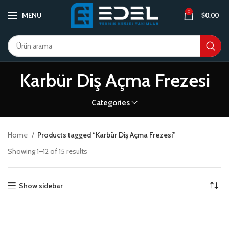
0
MENU
$
0.00
Karbür Diş Açma Frezesi
Categories
Home
Products tagged “Karbür Diş Açma Frezesi”
Showing 1–12 of 15 results
Show sidebar