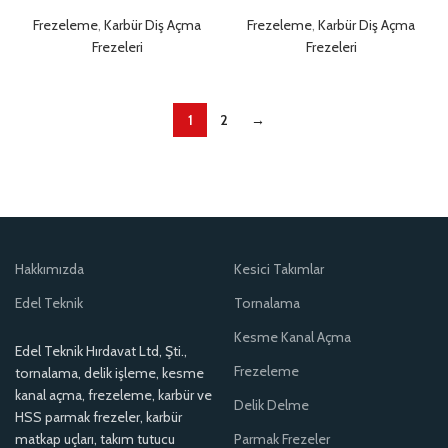
Frezeleme
,
Karbür Diş Açma
Frezeleme
,
Karbür Diş Açma
Frezeleri
Frezeleri
1
2
→
Hakkımızda
Kesici Takımlar
Edel Teknik
Tornalama
Kesme Kanal Açma
Edel Teknik Hırdavat Ltd, Şti.,
Frezeleme
tornalama, delik işleme, kesme
kanal açma, frezeleme, karbür ve
Delik Delme
HSS parmak frezeler, karbür
matkap uçları, takım tutucu
Parmak Frezeler