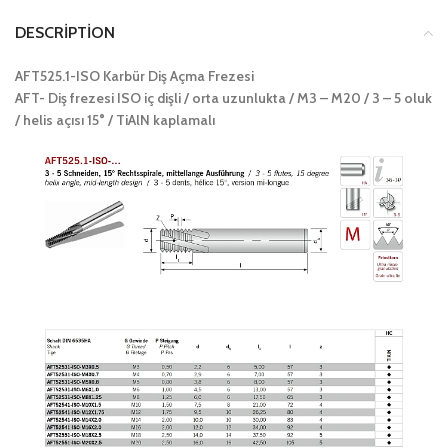
DESCRIPTION
AFT525.1-ISO Karbür Diş Açma Frezesi
AFT- Diş frezesi ISO iç dişli / orta uzunlukta / M3 – M20 / 3 – 5 oluk
/ helis açısı 15° / TiAlN kaplamalı