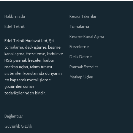
Hakkımızda
Kesici Takımlar
Edel Teknik
Tornalama
Kesme Kanal Açma
Edel Teknik Hırdavat Ltd, Şti.,
Frezeleme
tornalama, delik işleme, kesme
kanal açma, frezeleme, karbür ve
Delik Delme
HSS parmak frezeler, karbür
matkap uçları, takım tutucu
Parmak Frezeler
sistemleri konularında dünyanın
Matkap Uçları
en kapsamlı metal işleme
çözümleri sunan
tedarikçilerinden biridir.
Bağlantılar
Güvenlik Gizlilik