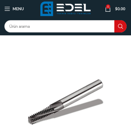
0
MENU
$
0.00