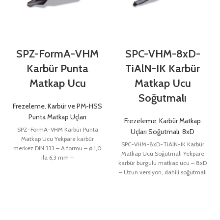
SPZ-FormA-VHM
SPC-VHM-8xD-
Karbür Punta
TiAlN-IK Karbür
Matkap Ucu
Matkap Ucu
Soğutmalı
Frezeleme
,
Karbür ve PM-HSS
Punta Matkap Uçları
Frezeleme
,
Karbür Matkap
SPZ-FormA-VHM Karbür Punta
Uçları Soğutmalı
,
8xD
Matkap Ucu Yekpare karbür
SPC-VHM-8xD-TiAlN-IK Karbür
merkez DIN 333 – A formu – ø 1,0
Matkap Ucu Soğutmalı Yekpare
ila 6,3 mm –
karbür burgulu matkap ucu – 8xD
– Uzun versiyon, dahili soğutmalı
– ø 3,0