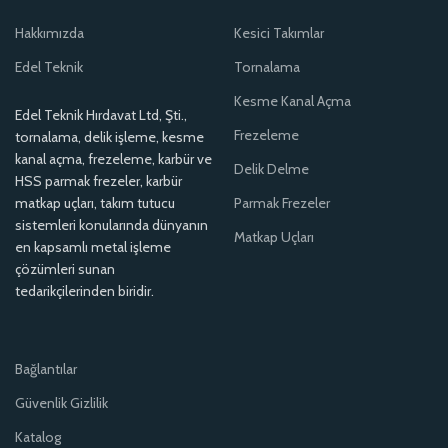
Hakkımızda
Kesici Takımlar
Edel Teknik
Tornalama
Kesme Kanal Açma
Edel Teknik Hırdavat Ltd, Şti.,
Frezeleme
tornalama, delik işleme, kesme
kanal açma, frezeleme, karbür ve
Delik Delme
HSS parmak frezeler, karbür
matkap uçları, takım tutucu
Parmak Frezeler
sistemleri konularında dünyanın
Matkap Uçları
en kapsamlı metal işleme
çözümleri sunan
tedarikçilerinden biridir.
Bağlantılar
Güvenlik Gizlilik
Katalog