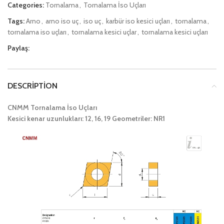
Categories:
Tornalama
,
Tornalama İso Uçları
Tags:
Arno
,
arno iso uç
,
iso uç
,
karbür iso kesici uçları
,
tornalama
,
tornalama iso uçları
,
tornalama kesici uçlar
,
tornalama kesici uçları
Paylaş:
DESCRIPTION
CNMM Tornalama İso Uçları
Kesici kenar uzunlukları: 12, 16, 19 Geometriler: NR1