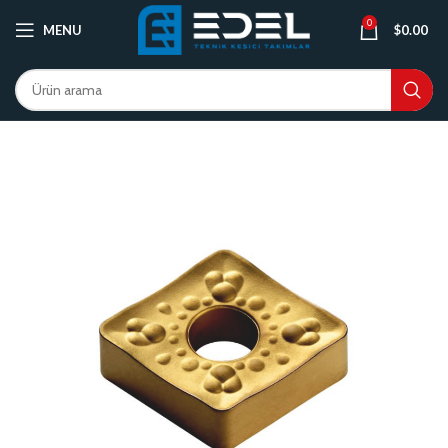
0
MENU
$
0.00