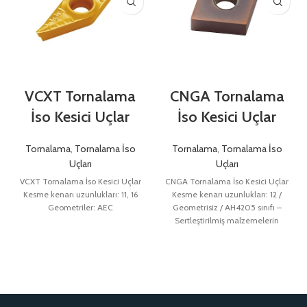
VCXT Tornalama
CNGA Tornalama
İso Kesici Uçlar
İso Kesici Uçlar
Tornalama
,
Tornalama İso
Tornalama
,
Tornalama İso
Uçları
Uçları
VCXT Tornalama İso Kesici Uçlar
CNGA Tornalama İso Kesici Uçlar
Kesme kenarı uzunlukları: 11, 16
Kesme kenarı uzunlukları: 12 /
Geometriler: AEC
Geometrisiz / AH4205 sınıfı –
Sertleştirilmiş malzemelerin
işlenmesi için