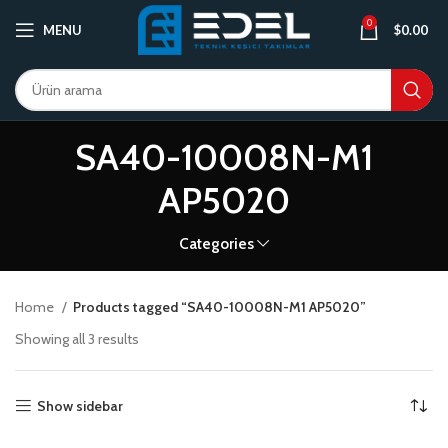
0
MENU
$
0.00
SA40-10008N-M1
AP5020
Categories
Home
Products tagged “SA40-10008N-M1 AP5020”
Showing all 3 results
Show sidebar