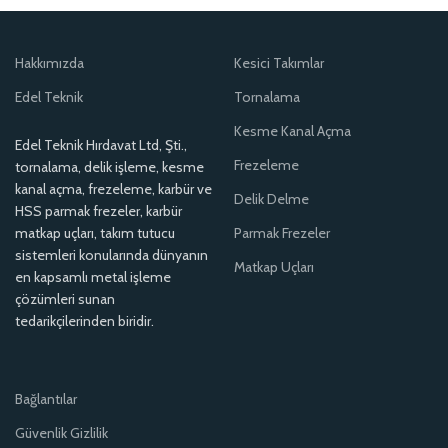
Hakkımızda
Kesici Takımlar
Edel Teknik
Tornalama
Kesme Kanal Açma
Edel Teknik Hırdavat Ltd, Şti.,
Frezeleme
tornalama, delik işleme, kesme
kanal açma, frezeleme, karbür ve
Delik Delme
HSS parmak frezeler, karbür
matkap uçları, takım tutucu
Parmak Frezeler
sistemleri konularında dünyanın
Matkap Uçları
en kapsamlı metal işleme
çözümleri sunan
tedarikçilerinden biridir.
Bağlantılar
Güvenlik Gizlilik