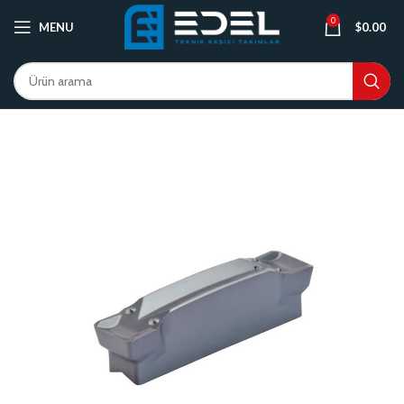
0
MENU
$
0.00