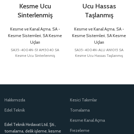
Kesme Ucu
Ucu Hassas
Sinterlenmiş
Taşlanmış
Kesme ve Kanal Açma
,
SA -
Kesme ve Kanal Açma
,
SA -
Kesme Sistemleri
,
SA Kesme
Kesme Sistemleri
,
SA Kesme
Uçları
Uçları
SA35-4004N-S1 AM5040 SA
SA35-4004N-ALU AN1015 SA
Kesme Ucu Sinterlenmiş
Kesme Ucu Hassas Taşlanmış
Hakkımızda
Kesici Takımlar
Edel Teknik
Tornalama
Kesme Kanal Açma
Edel Teknik Hırdavat Ltd, Şti.,
Frezeleme
tornalama, delik işleme, kesme