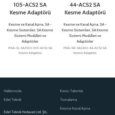
105-ACS2 SA
44-ACS2 SA
Kesme Adaptörü
Kesme Adaptörü
Kesme ve Kanal Açma
,
SA -
Kesme ve Kanal Açma
,
SA -
Kesme Sistemleri
,
SA Kesme
Kesme Sistemleri
,
SA Kesme
Sistemi Modülleri ve
Sistemi Modülleri ve
Adaptörler
Adaptörler
MSA-SL-SA3503-105-ACS2 SA
MSA-SR-SA2402-44-ACS2 SA
Kesme Adaptörü
Kesme Adaptörü
Hakkımızda
Kesici Takımlar
Edel Teknik
Tornalama
Kesme Kanal Açma
Edel Teknik Hırdavat Ltd, Şti.,