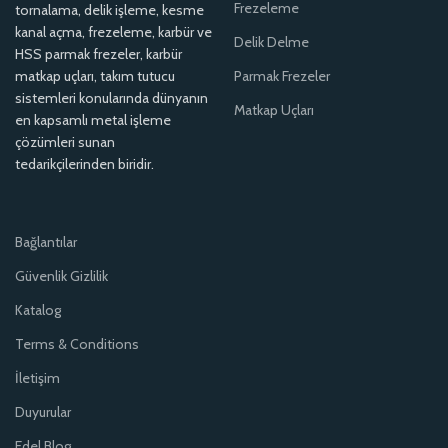
Frezeleme
tornalama, delik işleme, kesme
kanal açma, frezeleme, karbür ve
Delik Delme
HSS parmak frezeler, karbür
matkap uçları, takım tutucu
Parmak Frezeler
sistemleri konularında dünyanın
Matkap Uçları
en kapsamlı metal işleme
çözümleri sunan
tedarikçilerinden biridir.
Bağlantılar
Güvenlik Gizlilik
Katalog
Terms & Conditions
İletişim
Duyurular
Edel Blog