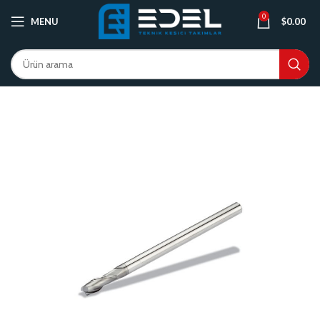
0
MENU
$
0.00