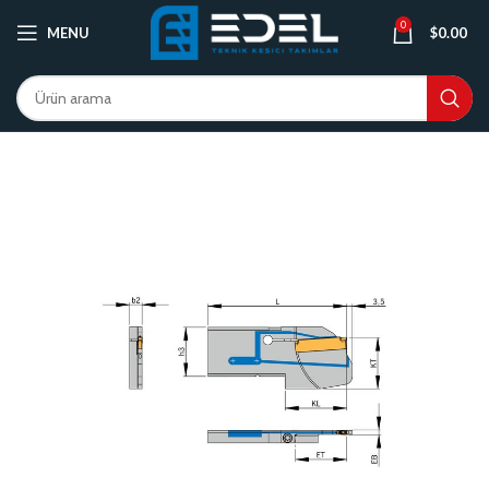
0
MENU
$
0.00