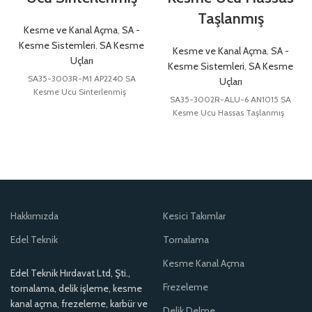
Taşlanmış
Kesme ve Kanal Açma
,
SA -
Kesme Sistemleri
,
SA Kesme
Kesme ve Kanal Açma
,
SA -
Uçları
Kesme Sistemleri
,
SA Kesme
SA35-3003R-M1 AP2240 SA
Uçları
Kesme Ucu Sinterlenmiş
SA35-3002R-ALU-6 AN1015 SA
Kesme Ucu Hassas Taşlanmış
Hakkımızda
Kesici Takımlar
Edel Teknik
Tornalama
Kesme Kanal Açma
Edel Teknik Hırdavat Ltd, Şti.,
Frezeleme
tornalama, delik işleme, kesme
kanal açma, frezeleme, karbür ve
Delik Delme