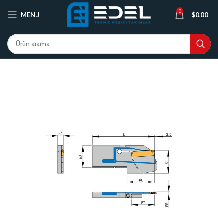
0
MENU
$
0.00