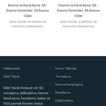
Kesme ve Kanal Açma
,
SA -
Kesme ve Kanal Açma
,
SA -
Kesme Sistemleri
,
SA Kesme
Kesme Sistemleri
,
SA Kesme
Uçları
Uçları
SA35-3003R-M1 AP2240 SA
SA35-3003R-S1 AP5020 SA
Kesme Ucu Sinterlenmiş
Kesme Ucu Sinterlenmiş
Hakkımızda
Kesici Takımlar
Edel Teknik
Tornalama
Kesme Kanal Açma
Edel Teknik Hırdavat Ltd, Şti.,
Frezeleme
tornalama, delik işleme, kesme
kanal açma, frezeleme, karbür ve
Delik Delme
HSS parmak frezeler, karbür