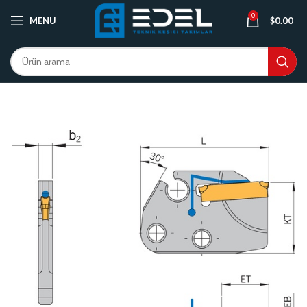
0
MENU
$
0.00