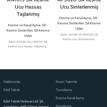
Ucu Hassas
Ucu Sinterlenmiş
Taşlanmış
Kesme ve Kanal Açma
,
SA -
Kesme Sistemleri
,
SA Kesme
Kesme ve Kanal Açma
,
SA -
Uçları
Kesme Sistemleri
,
SA Kesme
SA35-3003R-M1 AP5020 SA
Uçları
Kesme Ucu Sinterlenmiş
SA35-2002N-ALU AN1015 SA
Kesme Ucu Hassas Taşlanmış
Hakkımızda
Kesici Takımlar
Edel Teknik
Tornalama
Kesme Kanal Açma
Edel Teknik Hırdavat Ltd, Şti.,
Frezeleme
tornalama, delik işleme, kesme