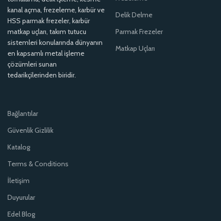
kanal açma, frezeleme, karbür ve
Delik Delme
HSS parmak frezeler, karbür
matkap uçları, takım tutucu
Parmak Frezeler
sistemleri konularında dünyanın
Matkap Uçları
en kapsamlı metal işleme
çözümleri sunan
tedarikçilerinden biridir.
Bağlantılar
Güvenlik Gizlilik
Katalog
Terms & Conditions
İletişim
Duyurular
Edel Blog