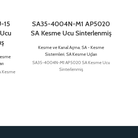
-15
SA35-4004N-M1 AP5020
SA
 Ucu
SA Kesme Ucu Sinterlenmiş
SA K
ış
Kesme ve Kanal Açma
,
SA - Kesme
Kes
Sistemleri
,
SA Kesme Uçları
Kesme
SA35-4004N-M1 AP5020 SA Kesme Ucu
SA35
rı
Sinterlenmiş
A Kesme