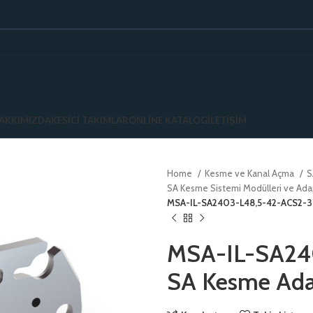
AKKIMIZDA
KESICI TAKIMLAR
ONLINE KATALOG
İLETIŞIM
Home
Kesme ve Kanal Açma
S
SA Kesme Sistemi Modülleri ve Ada
MSA-IL-SA2403-L48,5-42-ACS2-3D
MSA-IL-SA24
SA Kesme Adap