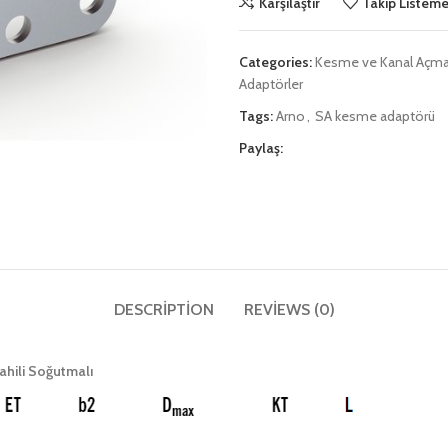
Karşılaştır
Takip Listeme
Categories:
Kesme ve Kanal Açm
Adaptörler
Tags:
Arno
,
SA kesme adaptörü
Paylaş:
DESCRIPTION
REVIEWS (0)
ili Soğutmalı