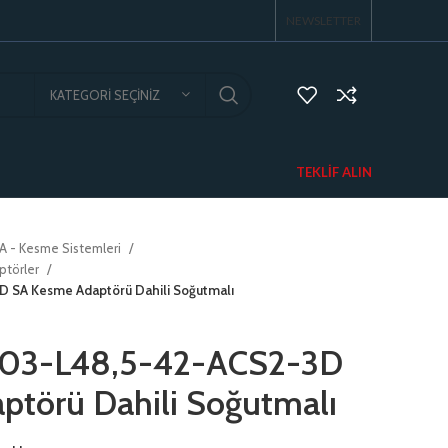
NEWSLETTER
KATEGORI SEÇINIZ
TEKLIF ALIN
A - Kesme Sistemleri
ptörler
 SA Kesme Adaptörü Dahili Soğutmalı
03-L48,5-42-ACS2-3D
törü Dahili Soğutmalı