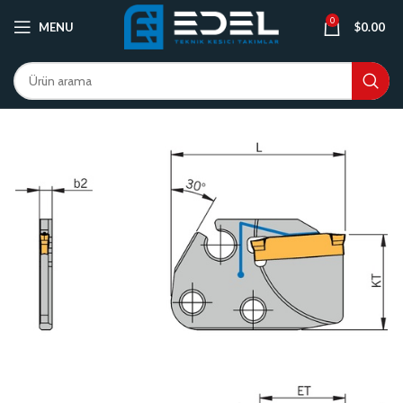
0
MENU
$
0.00