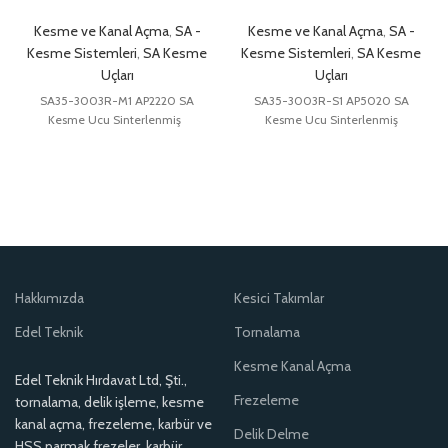
Kesme ve Kanal Açma
,
SA -
Kesme ve Kanal Açma
,
SA -
Kesme Sistemleri
,
SA Kesme
Kesme Sistemleri
,
SA Kesme
Uçları
Uçları
SA35-3003R-M1 AP2220 SA
SA35-3003R-S1 AP5020 SA
Kesme Ucu Sinterlenmiş
Kesme Ucu Sinterlenmiş
Hakkımızda
Kesici Takımlar
Edel Teknik
Tornalama
Kesme Kanal Açma
Edel Teknik Hırdavat Ltd, Şti.,
Frezeleme
tornalama, delik işleme, kesme
kanal açma, frezeleme, karbür ve
Delik Delme
HSS parmak frezeler, karbür