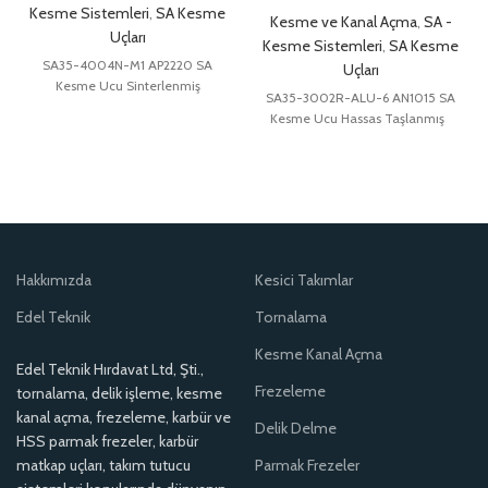
Kesme Sistemleri
,
SA Kesme
Kesme ve Kanal Açma
,
SA -
Uçları
Kesme Sistemleri
,
SA Kesme
SA35-4004N-M1 AP2220 SA
Uçları
Kesme Ucu Sinterlenmiş
SA35-3002R-ALU-6 AN1015 SA
Kesme Ucu Hassas Taşlanmış
Hakkımızda
Kesici Takımlar
Edel Teknik
Tornalama
Kesme Kanal Açma
Edel Teknik Hırdavat Ltd, Şti.,
Frezeleme
tornalama, delik işleme, kesme
kanal açma, frezeleme, karbür ve
Delik Delme
HSS parmak frezeler, karbür
matkap uçları, takım tutucu
Parmak Frezeler