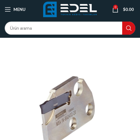
0
MENU
$
0.00