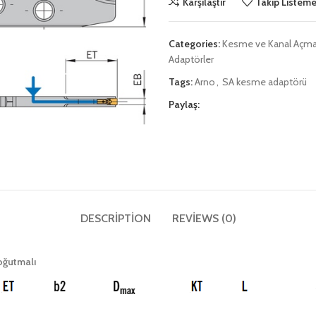
Karşılaştır
Takip Listeme
Categories:
Kesme ve Kanal Açm
Adaptörler
Tags:
Arno
,
SA kesme adaptörü
Paylaş:
DESCRIPTION
REVIEWS (0)
oğutmalı