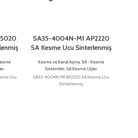
P5020
SA35-4004N-M1 AP2220
SA3
lenmiş
SA Kesme Ucu Sinterlenmiş
SA K
Kesme
Kesme ve Kanal Açma
,
SA - Kesme
Kes
rı
Sistemleri
,
SA Kesme Uçları
esme Ucu
SA35-4004N-M1 AP2220 SA Kesme Ucu
SA35-
Sinterlenmiş