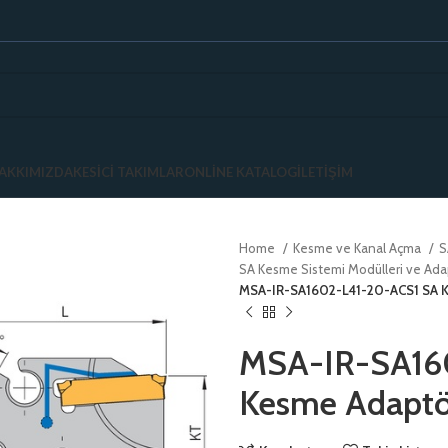
AKKIMIZDA
KESICI TAKIMLAR
ONLINE KATALOG
İLETIŞIM
Home
Kesme ve Kanal Açma
S
SA Kesme Sistemi Modülleri ve Ada
MSA-IR-SA1602-L41-20-ACS1 SA K
MSA-IR-SA16
Kesme Adaptör