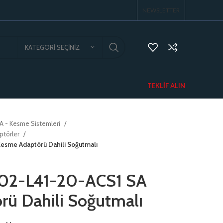
NEWSLETTER
KATEGORI SEÇINIZ
TEKLIF ALIN
A - Kesme Sistemleri
ptörler
esme Adaptörü Dahili Soğutmalı
02-L41-20-ACS1 SA
ü Dahili Soğutmalı