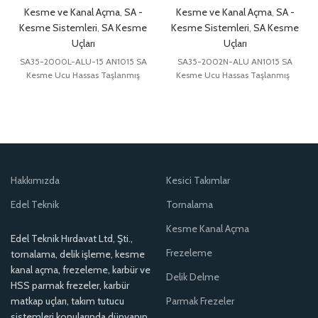
Kesme ve Kanal Açma
,
SA -
Kesme ve Kanal Açma
,
SA -
Kesme Sistemleri
,
SA Kesme
Kesme Sistemleri
,
SA Kesme
Uçları
Uçları
SA35-2000L-ALU-15 AN1015 SA
SA35-2002N-ALU AN1015 SA
Kesme Ucu Hassas Taşlanmış
Kesme Ucu Hassas Taşlanmış
Hakkımızda
Kesici Takımlar
Edel Teknik
Tornalama
Kesme Kanal Açma
Edel Teknik Hırdavat Ltd, Şti.,
Frezeleme
tornalama, delik işleme, kesme
kanal açma, frezeleme, karbür ve
Delik Delme
HSS parmak frezeler, karbür
matkap uçları, takım tutucu
Parmak Frezeler
sistemleri konularında dünyanın