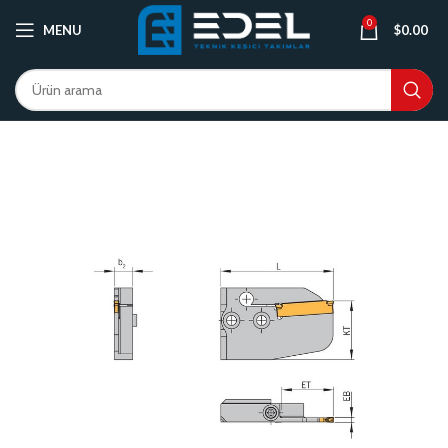
0
MENU
$
0.00