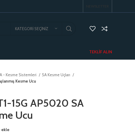
NEWSLETTER
KATEGORI SEÇINIZ
TEKLIF ALIN
A - Kesme Sistemleri
SA Kesme Uçları
aşlanmış Kesme Ucu
T1-15G AP5020 SA
sme Ucu
 ekle