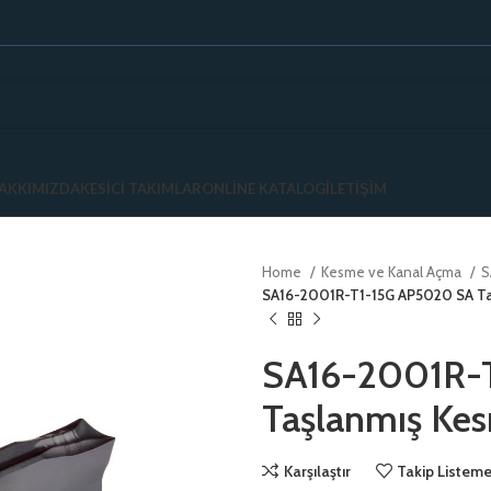
AKKIMIZDA
KESICI TAKIMLAR
ONLINE KATALOG
İLETIŞIM
Home
Kesme ve Kanal Açma
S
SA16-2001R-T1-15G AP5020 SA T
SA16-2001R-
Taşlanmış Ke
Karşılaştır
Takip Listeme