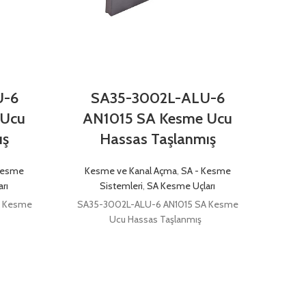
U-6
SA35-3002L-ALU-6
S
 Ucu
AN1015 SA Kesme Ucu
AN
ış
Hassas Taşlanmış
Kesme
Kesme ve Kanal Açma
,
SA - Kesme
Kes
rı
Sistemleri
,
SA Kesme Uçları
A Kesme
SA35-3002L-ALU-6 AN1015 SA Kesme
SA35
Ucu Hassas Taşlanmış