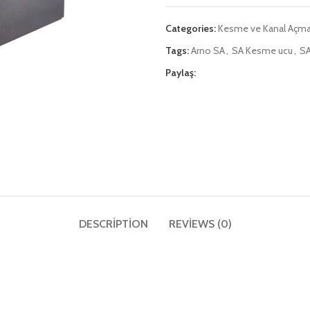
Categories:
Kesme ve Kanal Açm
Tags:
Arno SA
,
SA Kesme ucu
,
SA
Paylaş:
DESCRIPTION
REVIEWS (0)