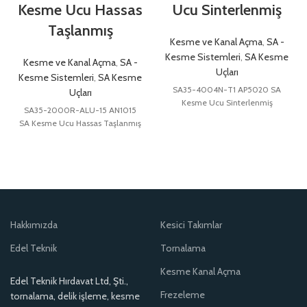
Kesme Ucu Hassas
Ucu Sinterlenmiş
Taşlanmış
Kesme ve Kanal Açma
,
SA -
Kesme Sistemleri
,
SA Kesme
Kesme ve Kanal Açma
,
SA -
Uçları
Kesme Sistemleri
,
SA Kesme
SA35-4004N-T1 AP5020 SA
Uçları
Kesme Ucu Sinterlenmiş
SA35-2000R-ALU-15 AN1015
SA Kesme Ucu Hassas Taşlanmış
Hakkımızda
Kesici Takımlar
Edel Teknik
Tornalama
Kesme Kanal Açma
Edel Teknik Hırdavat Ltd, Şti.,
Frezeleme
tornalama, delik işleme, kesme