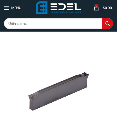
0
MENU
$
0.00