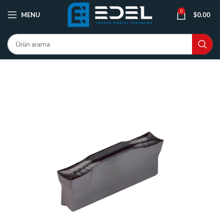
0
MENU
$
0.00