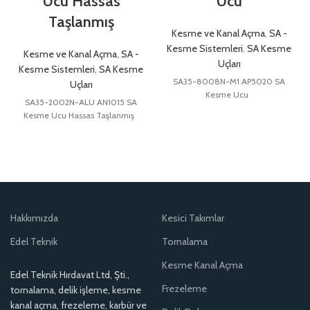
Ucu Hassas
Ucu
Taşlanmış
Kesme ve Kanal Açma
,
SA -
Kesme Sistemleri
,
SA Kesme
Kesme ve Kanal Açma
,
SA -
Uçları
Kesme Sistemleri
,
SA Kesme
SA35-8008N-M1 AP5020 SA
Uçları
Kesme Ucu
SA35-2002N-ALU AN1015 SA
Kesme Ucu Hassas Taşlanmış
Hakkımızda
Kesici Takımlar
Edel Teknik
Tornalama
Kesme Kanal Açma
Edel Teknik Hırdavat Ltd, Şti.,
Frezeleme
tornalama, delik işleme, kesme
kanal açma, frezeleme, karbür ve