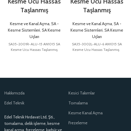
Kesme Ucu Hassas
Kesme Ucu Hassas
Taşlanmış
Taşlanmış
Kesme ve Kanal Açma
,
SA -
Kesme ve Kanal Açma
,
SA -
Kesme Sistemleri
,
SA Kesme
Kesme Sistemleri
,
SA Kesme
Uçları
Uçları
SA35-2001R-ALU-15 AN1015 SA
SA35-3002L-ALU-6 AN1015 SA
Kesme Ucu Hassas Taşlanmış
Kesme Ucu Hassas Taşlanmış
Hakkımızda
Kesici Takımlar
Edel Teknik
Tornalama
Kesme Kanal Açma
Edel Teknik Hırdavat Ltd, Şti.,
Frezeleme
tornalama, delik işleme, kesme
kanal açma, frezeleme, karbür ve