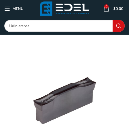
0
MENU
$
0.00