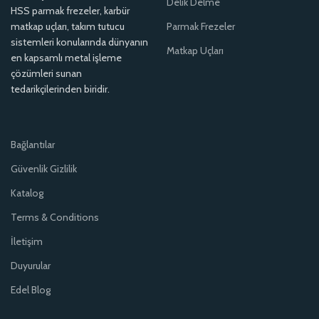
Delik Delme
HSS parmak frezeler, karbür
matkap uçları, takım tutucu
Parmak Frezeler
sistemleri konularında dünyanın
Matkap Uçları
en kapsamlı metal işleme
çözümleri sunan
tedarikçilerinden biridir.
Bağlantılar
Güvenlik Gizlilik
Katalog
Terms & Conditions
İletişim
Duyurular
Edel Blog