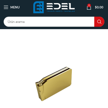
0
MENU
$
0.00