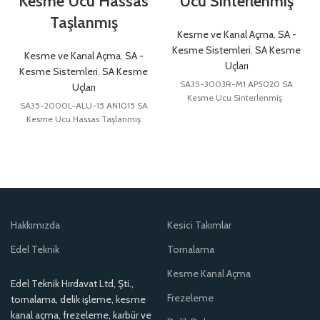
Kesme Ucu Hassas
Ucu Sinterlenmiş
Taşlanmış
Kesme ve Kanal Açma
,
SA -
Kesme Sistemleri
,
SA Kesme
Kesme ve Kanal Açma
,
SA -
Uçları
Kesme Sistemleri
,
SA Kesme
SA35-3003R-M1 AP5020 SA
Uçları
Kesme Ucu Sinterlenmiş
SA35-2000L-ALU-15 AN1015 SA
Kesme Ucu Hassas Taşlanmış
Hakkımızda
Kesici Takımlar
Edel Teknik
Tornalama
Kesme Kanal Açma
Edel Teknik Hırdavat Ltd, Şti.,
Frezeleme
tornalama, delik işleme, kesme
kanal açma, frezeleme, karbür ve