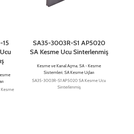
-15
SA35-3003R-S1 AP5020
SA3
 Ucu
SA Kesme Ucu Sinterlenmiş
SA K
ış
Kesme ve Kanal Açma
,
SA - Kesme
Kes
Sistemleri
,
SA Kesme Uçları
Kesme
SA35-3003R-S1 AP5020 SA Kesme Ucu
SA35-
rı
Sinterlenmiş
A Kesme