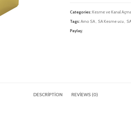
Categories:
Kesme ve Kanal Açm
Tags:
Arno SA
,
SA Kesme ucu
,
SA
Paylaş:
DESCRIPTION
REVIEWS (0)