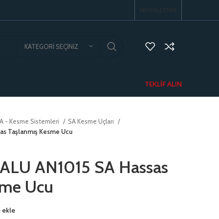
NEWSLETTER
KATEGORI SEÇINIZ
TEKLIF ALIN
A - Kesme Sistemleri
SA Kesme Uçları
as Taşlanmış Kesme Ucu
ALU AN1015 SA Hassas
sme Ucu
 ekle