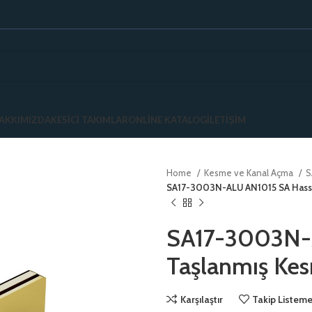
AKKIMIZDA
KESICI TAKIMLAR
ONLINE KATALOG
İLETIŞIM
Home
Kesme ve Kanal Açma
S
SA17-3003N-ALU AN1015 SA Hass
SA17-3003N-
Taşlanmış Ke
Karşılaştır
Takip Listeme