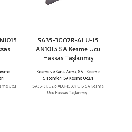
N1015
SA35-3002R-ALU-15
SA3
ssas
AN1015 SA Kesme Ucu
SA K
Hassas Taşlanmış
Kes
Kesme
Kesme ve Kanal Açma
,
SA - Kesme
SA35-
rı
Sistemleri
,
SA Kesme Uçları
esme Ucu
SA35-3002R-ALU-15 AN1015 SA Kesme
Ucu Hassas Taşlanmış