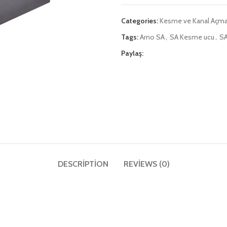
Categories:
Kesme ve Kanal Açm
Tags:
Arno SA
,
SA Kesme ucu
,
SA
Paylaş:
DESCRIPTION
REVIEWS (0)