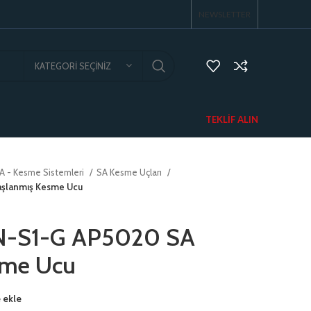
NEWSLETTER
KATEGORI SEÇINIZ
TEKLIF ALIN
A - Kesme Sistemleri
SA Kesme Uçları
şlanmış Kesme Ucu
-S1-G AP5020 SA
sme Ucu
 ekle