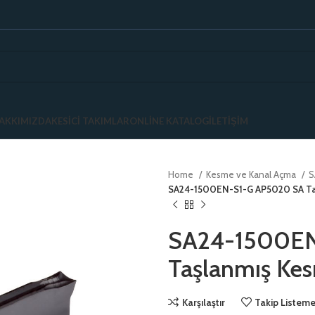
AKKIMIZDA
KESICI TAKIMLAR
ONLINE KATALOG
İLETIŞIM
Home
Kesme ve Kanal Açma
S
SA24-1500EN-S1-G AP5020 SA Ta
SA24-1500EN
Taşlanmış Ke
Karşılaştır
Takip Listeme