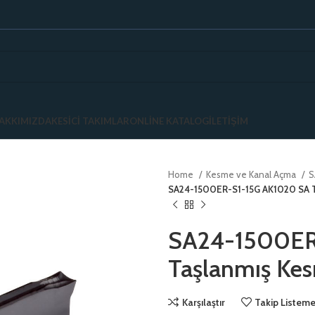
AKKIMIZDA
KESICI TAKIMLAR
ONLINE KATALOG
İLETIŞIM
Home
Kesme ve Kanal Açma
S
SA24-1500ER-S1-15G AK1020 SA 
SA24-1500ER
Taşlanmış Ke
Karşılaştır
Takip Listeme