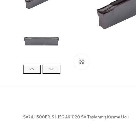
Click to enlarge
SA24-1500ER-S1-15G AK1020 SA Taşlanmış Kesme Ucu