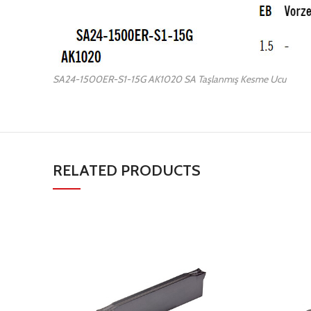
SA24-1500ER-S1-15G AK1020 SA Taşlanmış Kesme Ucu
RELATED PRODUCTS