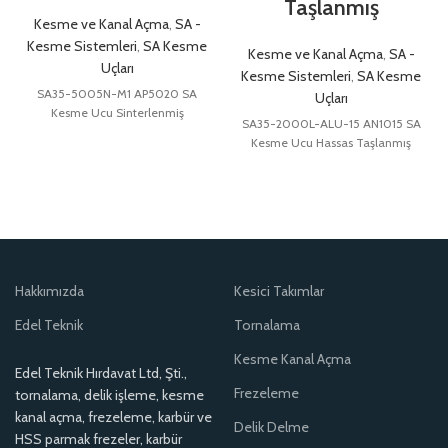
Taşlanmış
Kesme ve Kanal Açma
,
SA -
Kesme Sistemleri
,
SA Kesme
Kesme ve Kanal Açma
,
SA -
Uçları
Kesme Sistemleri
,
SA Kesme
SA35-5005N-M1 AP5020 SA
Uçları
Kesme Ucu Sinterlenmiş
SA35-2000L-ALU-15 AN1015 SA
Kesme Ucu Hassas Taşlanmış
Hakkımızda
Kesici Takımlar
Edel Teknik
Tornalama
Kesme Kanal Açma
Edel Teknik Hırdavat Ltd, Şti.,
Frezeleme
tornalama, delik işleme, kesme
kanal açma, frezeleme, karbür ve
Delik Delme
HSS parmak frezeler, karbür