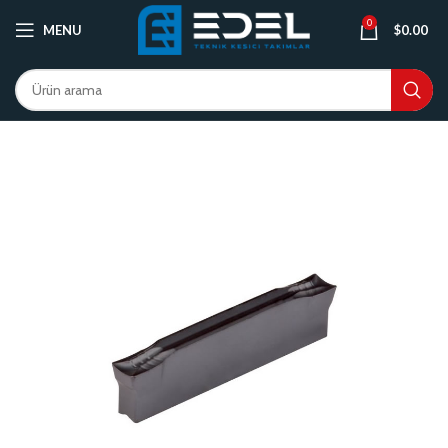
0
MENU
$
0.00