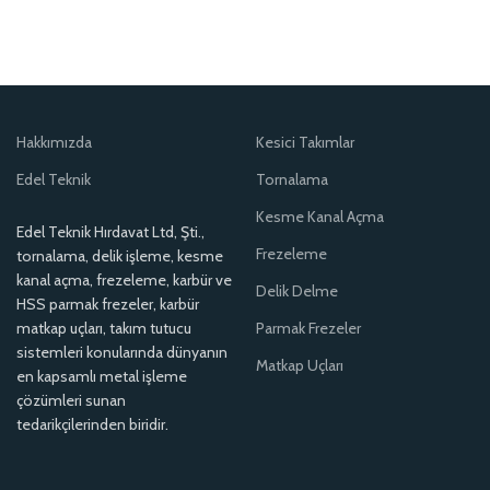
Hakkımızda
Kesici Takımlar
Edel Teknik
Tornalama
Kesme Kanal Açma
Edel Teknik Hırdavat Ltd, Şti.,
Frezeleme
tornalama, delik işleme, kesme
kanal açma, frezeleme, karbür ve
Delik Delme
HSS parmak frezeler, karbür
matkap uçları, takım tutucu
Parmak Frezeler
sistemleri konularında dünyanın
Matkap Uçları
en kapsamlı metal işleme
çözümleri sunan
tedarikçilerinden biridir.