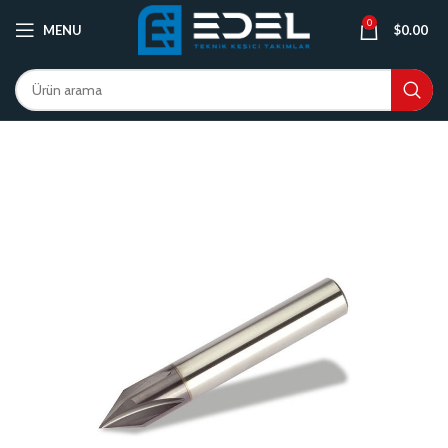
0
MENU
$
0.00