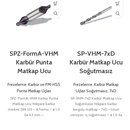
SPZ-FormA-VHM
SP-VHM-7xD
Karbür Punta
Karbür Matkap Ucu
Matkap Ucu
Soğutmasız
Frezeleme
,
Karbür ve PM-HSS
Frezeleme
,
Karbür Matkap
Punta Matkap Uçları
Uçları Soğutmasız
,
7xD
SPZ-FormA-VHM Karbür Punta
SP-VHM-7xD Karbür Matkap Ucu
Matkap Ucu Yekpare karbür
Soğutmasız Yekpare karbür
merkez DIN 333 – A formu – ø 1,0
burgulu matkap – 7xD – Uzun
ila 6,3 mm –
versiyon, iç soğutmasız – ø 1,0 ila