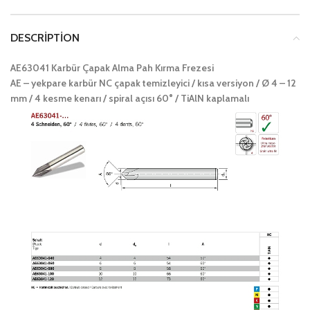
DESCRIPTION
AE63041 Karbür Çapak Alma Pah Kırma Frezesi
AE – yekpare karbür NC çapak temizleyici / kısa versiyon / Ø 4 – 12
mm / 4 kesme kenarı / spiral açısı 60° / TiAlN kaplamalı