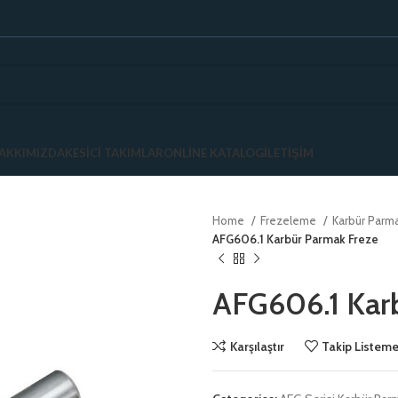
AKKIMIZDA
KESICI TAKIMLAR
ONLINE KATALOG
İLETIŞIM
Home
Frezeleme
Karbür Parm
AFG606.1 Karbür Parmak Freze
AFG606.1 Kar
Karşılaştır
Takip Listeme