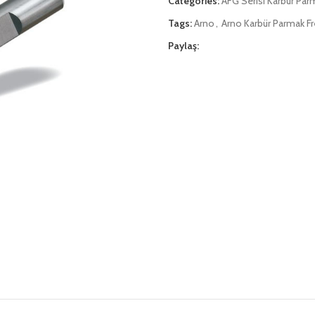
Categories:
AFG Serisi Karbür Par
Tags:
Arno
,
Arno Karbür Parmak F
Paylaş: