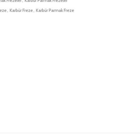
mak Frezeler
,
Karbür Parmak Frezeler
reze
,
Karbür Freze
,
Karbür Parmak Freze