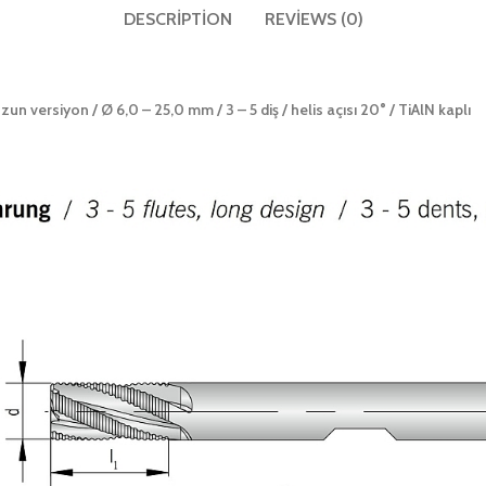
DESCRIPTION
REVIEWS (0)
uzun versiyon / Ø 6,0 – 25,0 mm / 3 – 5 diş / helis açısı 20° / TiAlN kaplı