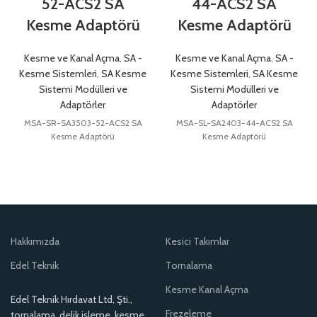
52-ACS2 SA
44-ACS2 SA
Kesme Adaptörü
Kesme Adaptörü
Kesme ve Kanal Açma
,
SA -
Kesme ve Kanal Açma
,
SA -
Kesme Sistemleri
,
SA Kesme
Kesme Sistemleri
,
SA Kesme
Sistemi Modülleri ve
Sistemi Modülleri ve
Adaptörler
Adaptörler
MSA-SR-SA3503-52-ACS2 SA
MSA-SL-SA2403-44-ACS2 SA
Kesme Adaptörü
Kesme Adaptörü
Hakkımızda
Kesici Takımlar
Edel Teknik
Tornalama
Kesme Kanal Açma
Edel Teknik Hırdavat Ltd, Şti.,
Frezeleme
tornalama, delik işleme, kesme