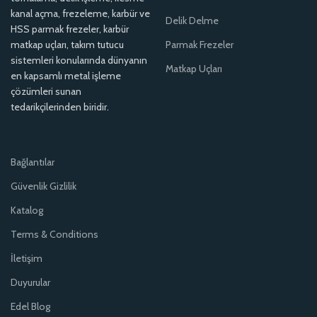
kanal açma, frezeleme, karbür ve
Delik Delme
HSS parmak frezeler, karbür
matkap uçları, takım tutucu
Parmak Frezeler
sistemleri konularında dünyanın
Matkap Uçları
en kapsamlı metal işleme
çözümleri sunan
tedarikçilerinden biridir.
Bağlantılar
Güvenlik Gizlilik
Katalog
Terms & Conditions
İletişim
Duyurular
Edel Blog