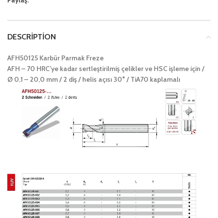
Paylaş:
DESCRIPTION
AFH50125 Karbür Parmak Freze
AFH – 70 HRC’ye kadar sertleştirilmiş çelikler ve HSC işleme için /
Ø 0,1 – 20,0 mm / 2 diş / helis açısı 30° / TiA70 kaplamalı