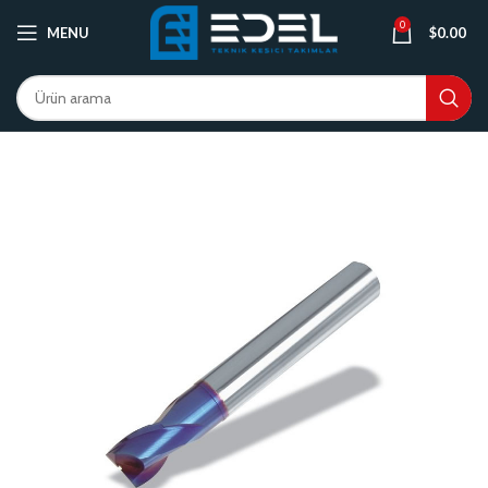
0
MENU
$
0.00