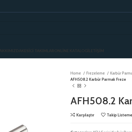
AKKIMIZDA
KESICI TAKIMLAR
ONLINE KATALOG
İLETIŞIM
Home
Frezeleme
Karbür Parm
AFH508.2 Karbür Parmak Freze
AFH508.2 Kar
Karşılaştır
Takip Listeme