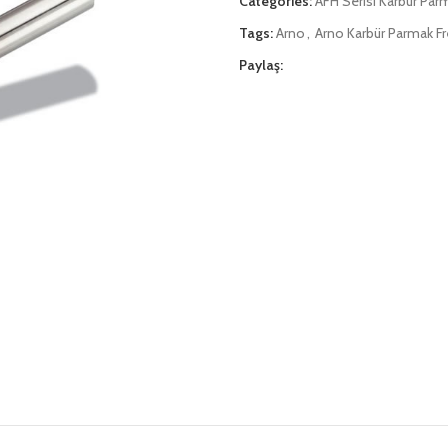
Categories:
AFH Serisi Karbür Par
Tags:
Arno
,
Arno Karbür Parmak F
Paylaş: