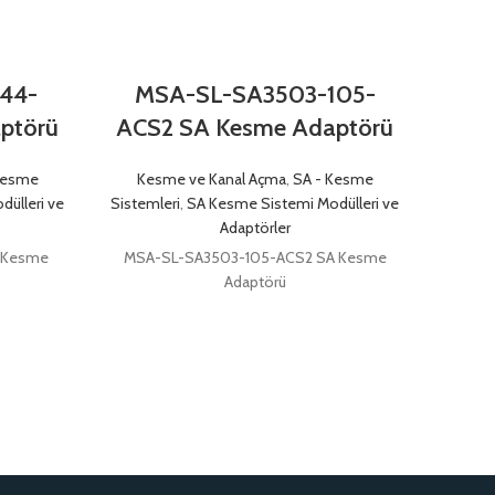
44-
MSA-SL-SA3503-105-
MSA
ptörü
ACS2 SA Kesme Adaptörü
S
Kesme
Kesme ve Kanal Açma
,
SA - Kesme
Kes
ülleri ve
Sistemleri
,
SA Kesme Sistemi Modülleri ve
Sisteml
Adaptörler
 Kesme
MSA-SL-SA3503-105-ACS2 SA Kesme
MSA
Adaptörü