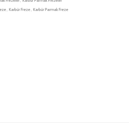
mak Frezeler
,
Karbür Parmak Frezeler
reze
,
Karbür Freze
,
Karbür Parmak Freze