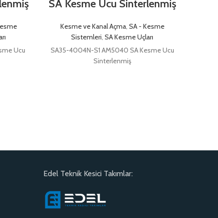
lenmiş
SA Kesme Ucu Sinterlenmiş
AN
Kesme
Kesme ve Kanal Açma
,
SA - Kesme
rı
Sistemleri
,
SA Kesme Uçları
Kes
sme Ucu
SA35-4004N-S1 AM5040 SA Kesme Ucu
Sinterlenmiş
SA35
Edel Teknik Kesici Takımlar: