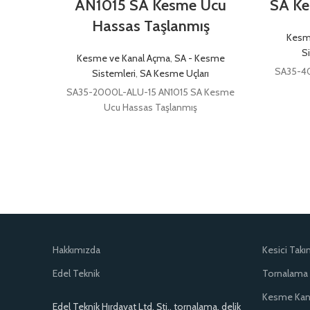
AN1015 SA Kesme Ucu
SA Ke
Hassas Taşlanmış
Kesm
S
Kesme ve Kanal Açma
,
SA - Kesme
SA35-4
Sistemleri
,
SA Kesme Uçları
SA35-2000L-ALU-15 AN1015 SA Kesme
Ucu Hassas Taşlanmış
Hakkımızda
Kesici Takı
Edel Teknik
Tornalama
Kesme Kan
Edel Teknik Hırdavat Ltd, Şti., tornalama, delik