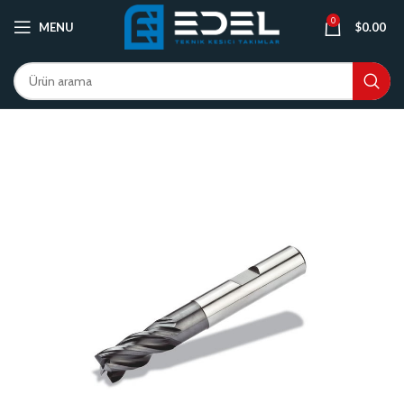
0
MENU
$
0.00