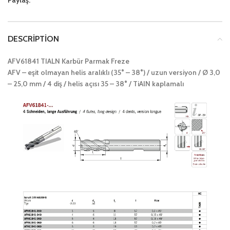
Paylaş:
DESCRIPTION
AFV61841 TIALN Karbür Parmak Freze
AFV – eşit olmayan helis aralıklı (35° – 38°) / uzun versiyon / Ø 3,0
– 25,0 mm / 4 diş / helis açısı 35 – 38° / TiAlN kaplamalı