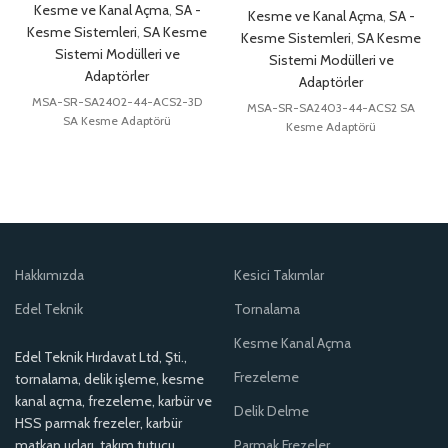
Kesme ve Kanal Açma
,
SA -
Kesme ve Kanal Açma
,
SA -
Kesme Sistemleri
,
SA Kesme
Kesme Sistemleri
,
SA Kesme
Sistemi Modülleri ve
Sistemi Modülleri ve
Adaptörler
Adaptörler
MSA-SR-SA2402-44-ACS2-3D
MSA-SR-SA2403-44-ACS2 SA
SA Kesme Adaptörü
Kesme Adaptörü
Hakkımızda
Kesici Takımlar
Edel Teknik
Tornalama
Kesme Kanal Açma
Edel Teknik Hırdavat Ltd, Şti.,
Frezeleme
tornalama, delik işleme, kesme
kanal açma, frezeleme, karbür ve
Delik Delme
HSS parmak frezeler, karbür
matkap uçları, takım tutucu
Parmak Frezeler