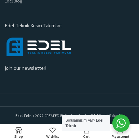
Edel Blog
Edel Teknik Kesici Takımlar:
Join our newsletter!
Edel Teknik
2022 CREATED BY
Kavinet Bilişim
. Edel Kesici Takımlar.
Sorularınız mı var?
Edel
Teknik
0
Shop
Wishlist
Cart
My account