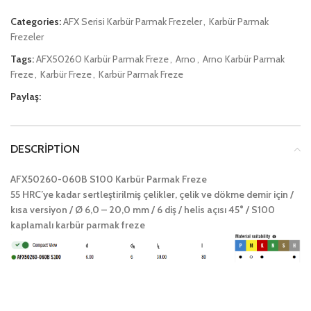
Categories:
AFX Serisi Karbür Parmak Frezeler
,
Karbür Parmak
Frezeler
Tags:
AFX50260 Karbür Parmak Freze
,
Arno
,
Arno Karbür Parmak
Freze
,
Karbür Freze
,
Karbür Parmak Freze
Paylaş:
DESCRIPTION
AFX50260-060B S100 Karbür Parmak Freze
55 HRC’ye kadar sertleştirilmiş çelikler, çelik ve dökme demir için /
kısa versiyon / Ø 6,0 – 20,0 mm / 6 diş / helis açısı 45° / S100
kaplamalı karbür parmak freze