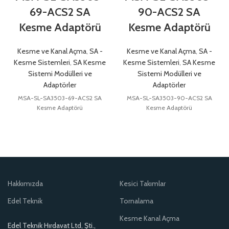
69-ACS2 SA
90-ACS2 SA
Kesme Adaptörü
Kesme Adaptörü
Kesme ve Kanal Açma
,
SA -
Kesme ve Kanal Açma
,
SA -
Kesme Sistemleri
,
SA Kesme
Kesme Sistemleri
,
SA Kesme
Sistemi Modülleri ve
Sistemi Modülleri ve
Adaptörler
Adaptörler
MSA-SL-SA3503-69-ACS2 SA
MSA-SL-SA3503-90-ACS2 SA
Kesme Adaptörü
Kesme Adaptörü
Hakkımızda
Kesici Takımlar
Edel Teknik
Tornalama
Kesme Kanal Açma
Edel Teknik Hırdavat Ltd, Şti.,