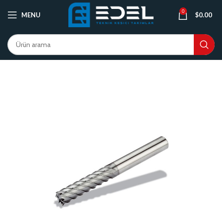
0
MENU
$
0.00