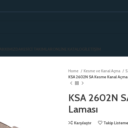
AKKIMIZDA
KESICI TAKIMLAR
ONLINE KATALOG
İLETIŞIM
Home
Kesme ve Kanal Açma
S
KSA 2602N SA Kesme Kanal Açma
KSA 2602N S
Laması
Karşılaştır
Takip Listeme