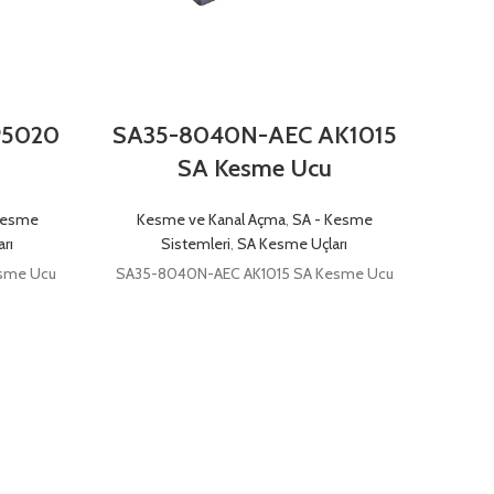
P5020
SA35-8040N-AEC AK1015
SA3
SA Kesme Ucu
S
Kesme
Kesme ve Kanal Açma
,
SA - Kesme
rı
Sistemleri
,
SA Kesme Uçları
Kes
esme Ucu
SA35-8040N-AEC AK1015 SA Kesme Ucu
SA35-