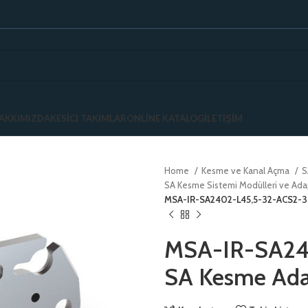
AKKIMIZDA
KESICI TAKIMLAR
ONLINE KATALOG
İLETIŞIM
Home
Kesme ve Kanal Açma
S
SA Kesme Sistemi Modülleri ve Ada
MSA-IR-SA2402-L45,5-32-ACS2-3D
MSA-IR-SA24
SA Kesme Adap