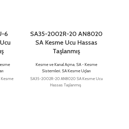
U-6
SA35-2002R-20 AN8020
S
 Ucu
SA Kesme Ucu Hassas
AN
ış
Taşlanmış
Kesme
Kesme ve Kanal Açma
,
SA - Kesme
Kes
rı
Sistemleri
,
SA Kesme Uçları
A Kesme
SA35-2002R-20 AN8020 SA Kesme Ucu
SA35
Hassas Taşlanmış