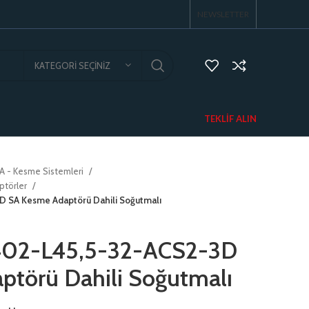
NEWSLETTER
KATEGORI SEÇINIZ
TEKLIF ALIN
A - Kesme Sistemleri
ptörler
 SA Kesme Adaptörü Dahili Soğutmalı
02-L45,5-32-ACS2-3D
törü Dahili Soğutmalı