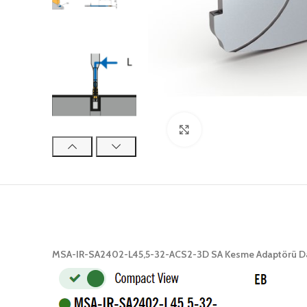
Click to enlarge
MSA-IR-SA2402-L45,5-32-ACS2-3D SA Kesme Adaptörü Dah