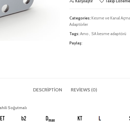
Karşılaştır
Takip Listeme
Categories:
Kesme ve Kanal Açm
Adaptörler
Tags:
Arno
,
SA kesme adaptörü
Paylaş:
DESCRIPTION
REVIEWS (0)
ili Soğutmalı