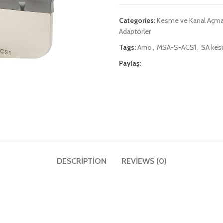
Categories:
Kesme ve Kanal Açm
Adaptörler
Tags:
Arno
,
MSA-S-ACS1
,
SA kes
Paylaş:
DESCRIPTION
REVIEWS (0)