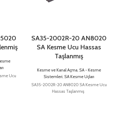
P5020
SA35-2002R-20 AN8020
S
lenmiş
SA Kesme Ucu Hassas
AN
Taşlanmış
Kesme
rı
Kesme ve Kanal Açma
,
SA - Kesme
Kes
esme Ucu
Sistemleri
,
SA Kesme Uçları
SA35-2002R-20 AN8020 SA Kesme Ucu
SA35
Hassas Taşlanmış