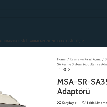
AKKIMIZDA
KESICI TAKIMLAR
ONLINE KATALOG
İLETIŞIM
Home
Kesme ve Kanal Açma
S
SA Kesme Sistemi Modülleri ve Ada
MSA-SR-SA35
Adaptörü
Karşılaştır
Takip Listeme