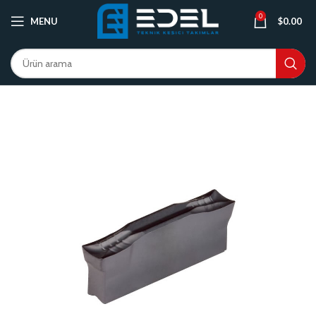
0
MENU
$
0.00