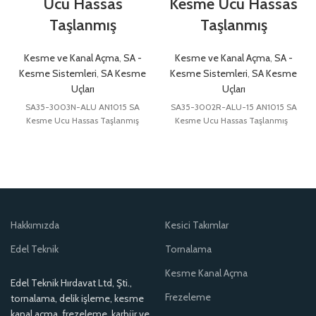
Ucu Hassas
Kesme Ucu Hassas
Taşlanmış
Taşlanmış
Kesme ve Kanal Açma
,
SA -
Kesme ve Kanal Açma
,
SA -
Kesme Sistemleri
,
SA Kesme
Kesme Sistemleri
,
SA Kesme
Uçları
Uçları
SA35-3003N-ALU AN1015 SA
SA35-3002R-ALU-15 AN1015 SA
Kesme Ucu Hassas Taşlanmış
Kesme Ucu Hassas Taşlanmış
Hakkımızda
Kesici Takımlar
Edel Teknik
Tornalama
Kesme Kanal Açma
Edel Teknik Hırdavat Ltd, Şti.,
Frezeleme
tornalama, delik işleme, kesme
kanal açma, frezeleme, karbür ve