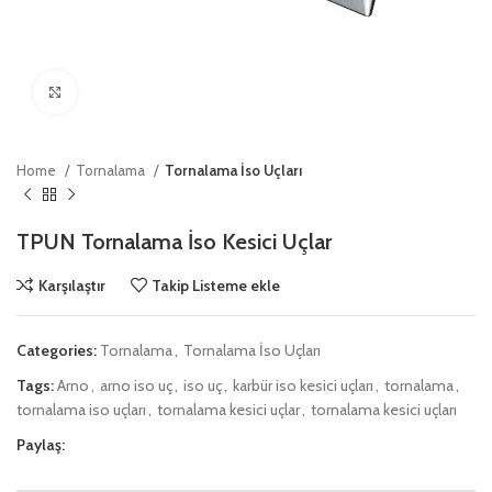
Click to enlarge
Home
Tornalama
Tornalama İso Uçları
TPUN Tornalama İso Kesici Uçlar
Karşılaştır
Takip Listeme ekle
Categories:
Tornalama
,
Tornalama İso Uçları
Tags:
Arno
,
arno iso uç
,
iso uç
,
karbür iso kesici uçları
,
tornalama
,
tornalama iso uçları
,
tornalama kesici uçlar
,
tornalama kesici uçları
Paylaş: