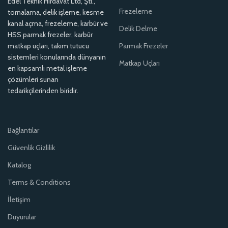
Edel Teknik Hırdavat Ltd, Şti.,
Frezeleme
tornalama, delik işleme, kesme
kanal açma, frezeleme, karbür ve
Delik Delme
HSS parmak frezeler, karbür
matkap uçları, takım tutucu
Parmak Frezeler
sistemleri konularında dünyanın
Matkap Uçları
en kapsamlı metal işleme
çözümleri sunan
tedarikçilerinden biridir.
Bağlantılar
Güvenlik Gizlilik
Katalog
Terms & Conditions
İletişim
Duyurular