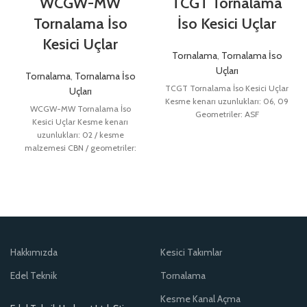
WCGW-MW
TCGT Tornalama
Tornalama İso
İso Kesici Uçlar
Kesici Uçlar
Tornalama
,
Tornalama İso
Uçları
Tornalama
,
Tornalama İso
TCGT Tornalama İso Kesici Uçlar
Uçları
Kesme kenarı uzunlukları: 06, 09
WCGW-MW Tornalama İso
Geometriler: ASF
Kesici Uçlar Kesme kenarı
uzunlukları: 02 / kesme
malzemesi CBN / geometriler:
MW
Hakkımızda
Kesici Takımlar
Edel Teknik
Tornalama
Kesme Kanal Açma