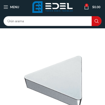
0
MENU
$
0.00