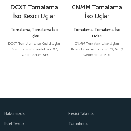
DCXT Tornalama
CNMM Tornalama
İso Kesici Uçlar
İso Uçlar
Tornalama
,
Tornalama İso
Tornalama
,
Tornalama İso
Uçları
Uçları
DCXT Tornalama İso Kesici Uçlar
CNMM Tornalama İso Uçları
Kesme kenarı uzunlukları: 07,
Kesici kenar uzunlukları: 12, 16, 19
11Geometriler: AEC
Geometriler: NR1
Hakkımızda
Kesici Takımlar
Edel Teknik
Tornalama