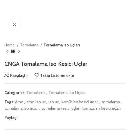
Click to enlarge
Home
Tornalama
Tornalama İso Uçları
CNGA Tornalama İso Kesici Uçlar
Karşılaştır
Takip Listeme ekle
Categories:
Tornalama
,
Tornalama İso Uçları
Tags:
Arno
,
arno iso uç
,
iso uç
,
karbür iso kesici uçları
,
tornalama
,
tornalama iso uçları
,
tornalama kesici uçlar
,
tornalama kesici uçları
Paylaş: