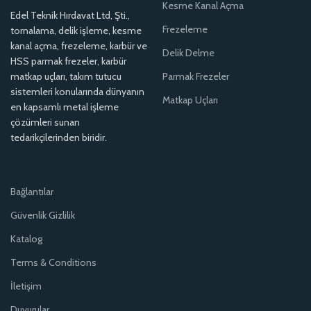
Kesme Kanal Açma
Edel Teknik Hırdavat Ltd, Şti.,
Frezeleme
tornalama, delik işleme, kesme
kanal açma, frezeleme, karbür ve
Delik Delme
HSS parmak frezeler, karbür
matkap uçları, takım tutucu
Parmak Frezeler
sistemleri konularında dünyanın
Matkap Uçları
en kapsamlı metal işleme
çözümleri sunan
tedarikçilerinden biridir.
Bağlantılar
Güvenlik Gizlilik
Katalog
Terms & Conditions
İletişim
Duyurular