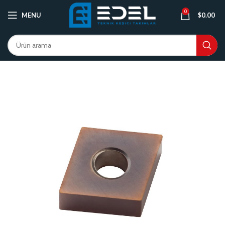
0
MENU
$
0.00