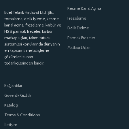
Kesme Kanal Açma
Edel Teknik Hırdavat Ltd, Şti.,
Frezeleme
tornalama, delik işleme, kesme
kanal açma, frezeleme, karbür ve
Delik Delme
HSS parmak frezeler, karbür
matkap uçları, takım tutucu
Parmak Frezeler
sistemleri konularında dünyanın
Matkap Uçları
en kapsamlı metal işleme
çözümleri sunan
tedarikçilerinden biridir.
Bağlantılar
Güvenlik Gizlilik
Katalog
Terms & Conditions
İletişim