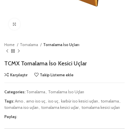
Click to enlarge
Home
Tornalama
Tornalama İso Uçları
TCMX Tornalama İso Kesici Uçlar
Karşılaştır
Takip Listeme ekle
Categories:
Tornalama
,
Tornalama İso Uçları
Tags:
Arno
,
arno iso uç
,
iso uç
,
karbür iso kesici uçları
,
tornalama
,
tornalama iso uçları
,
tornalama kesici uçlar
,
tornalama kesici uçları
Paylaş: