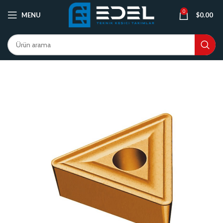
0
MENU
$
0.00