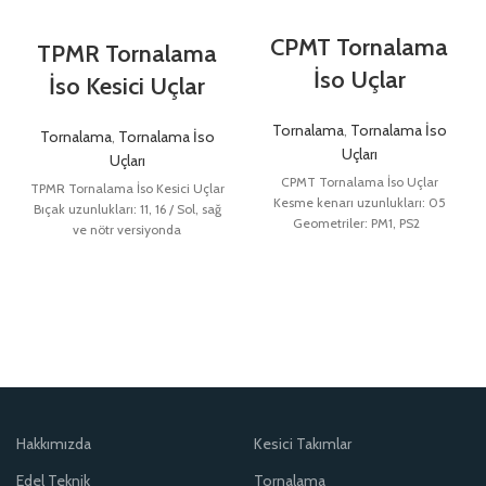
CPMT Tornalama
TPMR Tornalama
İso Uçlar
İso Kesici Uçlar
Tornalama
,
Tornalama İso
Tornalama
,
Tornalama İso
Uçları
Uçları
CPMT Tornalama İso Uçlar
TPMR Tornalama İso Kesici Uçlar
Kesme kenarı uzunlukları: 05
Bıçak uzunlukları: 11, 16 / Sol, sağ
Geometriler: PM1, PS2
ve nötr versiyonda
Hakkımızda
Kesici Takımlar
Edel Teknik
Tornalama